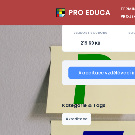
TERMÍ
PRO EDUCA
Přeskočit
PROJEK
na
VELIKOST SOUBORU
SOU
obsah
219.69 KB
Akreditace vzdělávací i
Kategorie & Tags
Akreditace