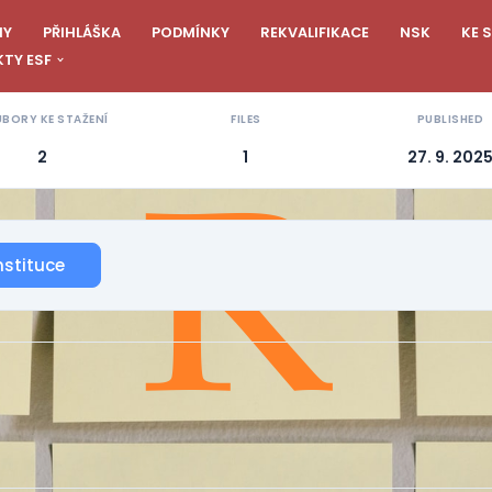
NY
PŘIHLÁŠKA
PODMÍNKY
REKVALIFIKACE
NSK
KE 
TY ESF
BORY KE STAŽENÍ
FILES
PUBLISHED
2
1
27. 9. 202
nstituce