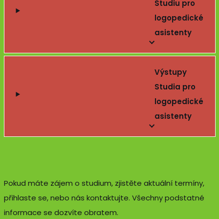
Studiu pro
logopedické
asistenty
Výstupy
Studia pro
logopedické
asistenty
Pokud máte zájem o studium, zjistěte aktuální termíny,
přihlaste se, nebo nás kontaktujte. Všechny podstatné
informace se dozvíte obratem.