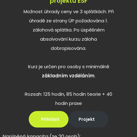
projektu ESF
Možnost úhrady ceny ve 3 splátkách. Při
úhradě ze strany ÚP požadována 1.
zálohová splátka. Po úspěšném
absolvování kurzu záloha
dobropisována.
Kurz je určen pro osoby s minimálně
základním vzděláním
.
Rozsah: 125 hodin, 85 hodin teorie + 40
hodin praxe
Přihlásit
Projekt
Naplněná kapacita (ze 20 osob):