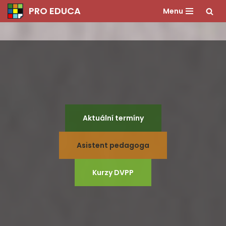
PRO EDUCA
Menu
Přeskočit
na
obsah
Aktuální termíny
Asistent pedagoga
Kurzy DVPP