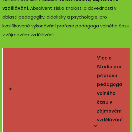
vzdělávání
. Absolvent získá znalosti a dovednosti v
oblasti pedagogiky, didaktiky a psychologie, pro
kvalifikované vykonávání profese pedagoga volného času
v zájmovém vzdělávání.
Více o
Studiu pro
přípravu
pedagoga
volného
času v
zájmovém
vzdělávání