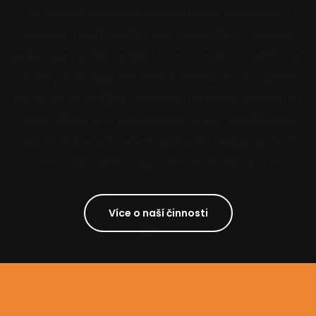
se školami, především mateřskými a základními, v
Ústeckém a Libereckém kraji. Důvodem pro založení
spolku byla potřeba podílet se na rozvoji a zkvalitňování
služeb pro školství. Inkluzivní vzdělávání klade zvýšené
nároky na vedení škol, organizaci i získávání pracovníků.
Díky znalosti této problematiky se PRO EDUCA snaží
ulehčit školám při dalším vzdělávání pedagogických
pracovníků i jejich zapojování do školské praxe.
Více o naší činnosti