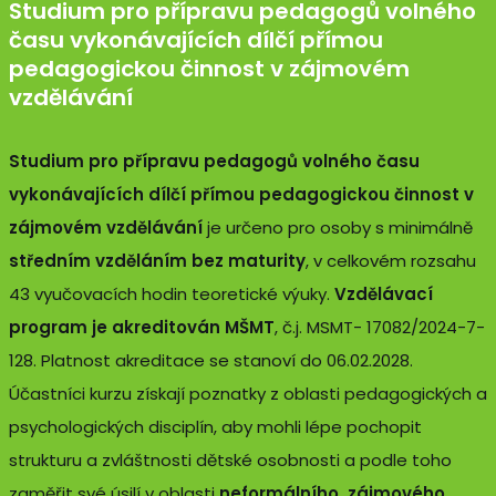
Studium pro přípravu pedagogů volného
času vykonávajících dílčí přímou
pedagogickou činnost v zájmovém
vzdělávání
Studium pro přípravu pedagogů volného času
vykonávajících dílčí přímou pedagogickou činnost v
zájmovém vzdělávání
je určeno pro osoby s minimálně
středním vzděláním bez maturity
, v celkovém rozsahu
43 vyučovacích hodin teoretické výuky.
Vzdělávací
program je akreditován MŠMT
, č.j. MSMT- 17082/2024-7-
128. Platnost akreditace se stanoví do 06.02.2028.
Účastníci kurzu získají poznatky z oblasti pedagogických a
psychologických disciplín, aby mohli lépe pochopit
strukturu a zvláštnosti dětské osobnosti a podle toho
zaměřit své úsilí v oblasti
neformálního, zájmového