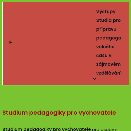
Výstupy
Studia
pro
přípravu
pedagoga
volného
času v
zájmovém
vzdělávání
Studium pedagogiky pro vychovatele
Studium pedagogiky pro vychovatele
pro osoby s