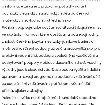
a informace získané z průzkumu potvrdily nárůst
docházky ukrajinských uprchlických dětí do českých
mateřských, základních a středních škol.
Průzkum popisuje také současnou situaci týkající se míst
ve školách, informací, které dostávají a potřebují rodiny,
znalosti českého jazyka mezi žáky, jazykové bariéry a
možnosti rozšíření podpory učitelů a pracovníků škol pro
efektivní vedení tříd, podporu společného vzdělávání a
poskytování podpory v oblasti duševního zdraví. Všechny
výsledky jsou k
dispozici zde
. Data budou využita k dalším
úpravám a rozvoji programů na podporu vzdělávání dětí
se speciálními vzdělávacími potřebami včetně dětí
přicházejících z Ukrajiny.
Pokračující válka na Ukrajině má dlouhodobý dopad na
životy a budoucnost 7,8 milionu dětí v zemi a narušila