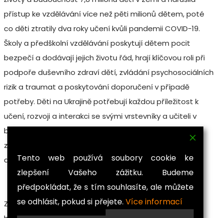
přístup ke vzdělávání více než pěti milionů dětem, poté
co děti ztratily dva roky učení kvůli pandemii COVID-19.
Školy a předškolní vzdělávání poskytují dětem pocit
bezpečí a dodávají jejich životu řád, hrají klíčovou roli při
podpoře duševního zdraví dětí, zvládání psychosociálních
rizik a traumat a poskytování doporučení v případě
potřeby. Děti na Ukrajině potřebují každou příležitost k
učení, rozvoji a interakci se svými vrstevníky a učiteli v
bezpečném vzdělávacím prostředí, aby mohly tuto
ztrátu dohnat a zotavit se, zejména ty nejzranitelnější
Tento web používá soubory cookie ke
děti.
zlepšení Vašeho zážitku. Budeme
předpokládat, že s tím souhlasíte, ale můžete
se odhlásit, pokud si přejete.
Více informací
Zdroj: MŠMT;